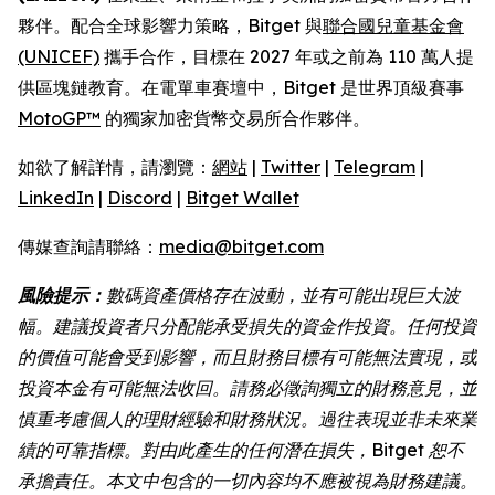
夥伴。配合全球影響力策略，Bitget 與
聯合國兒童基金會
(UNICEF)
攜手合作，目標在 2027 年或之前為 110 萬人提
供區塊鏈教育。在電單車賽壇中，Bitget 是世界頂級賽事
MotoGP™
的獨家加密貨幣交易所合作夥伴。
如欲了解詳情，請瀏覽：
網站
|
Twitter
|
Telegram
|
LinkedIn
|
Discord
|
Bitget Wallet
傳媒查詢請聯絡：
media@bitget.com
風險提示：
數碼資產價格存在波動，並有可能出現巨大波
幅。建議投資者只分配能承受損失的資金作投資。任何投資
的價值可能會受到影響，而且財務目標有可能無法實現，或
投資本金有可能無法收回。請務必徵詢獨立的財務意見，並
慎重考慮個人的理財經驗和財務狀況。過往表現並非未來業
績的可靠指標。對由此產生的任何潛在損失，Bitget 恕不
承擔責任。本文中包含的一切內容均不應被視為財務建議。