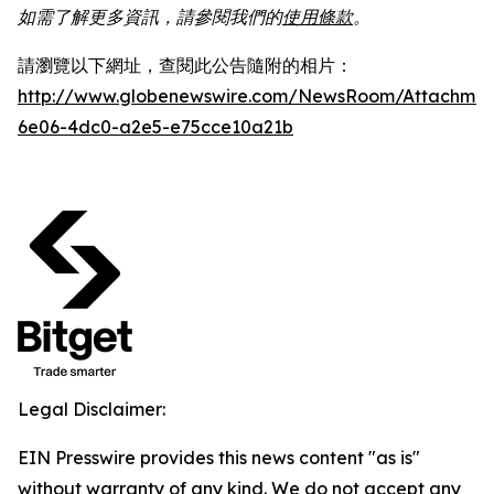
如需了解更多資訊，請參閱我們的
使用條款
。
請瀏覽以下網址，查閱此公告隨附的相片：
http://www.globenewswire.com/NewsRoom/Attachme
6e06-4dc0-a2e5-e75cce10a21b
Legal Disclaimer:
EIN Presswire provides this news content "as is"
without warranty of any kind. We do not accept any