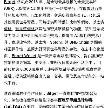
Bitget
成立於 2018 年，是全球最具規模的全景交易所
(UEX)，為超過 1.2 億用戶提供一站式平台，存取數以百萬
計的加密代幣、代幣化股票、交易所買賣基金 (ETF) 以及
其他現實世界資產，同時提供即時獲知
比特幣價格
、
以太坊
價格
、
瑞波幣價格
及其他加密貨幣價格的功能。該生態系統
致力協助用戶更明智地進行交易，提供由 AI 驅動的交易工
具，實現比特幣、以太坊、Solana 與 BNB Chain 之間的
相互操作性，並擴大對現實世界資產的存取。在去中心化層
面，
Bitget Wallet
是一款日常金融應用程式，旨在讓加密
貨幣變得更簡單、更安全，並融入日常金融生活之中， 目
前服務逾 8,000 萬用戶，連接區塊鏈基礎設施與現實世界
金融，提供流暢整合出入金、交易、賺取及支付功能的一站
式平台。
透過策略夥伴合作關係，Bitget 一直推動加密貨幣普及
化，例如擔任世界頂級足球賽事
西班牙甲組足球聯賽
(LALIGA)
在東亞、東南亞和拉丁美洲的加密貨幣官方合作