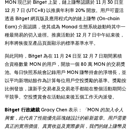
MON 現已於 Bitget 上架，鏈上賺幣認購於 11 月 30 日至
12 月 7 日 (UTC+8) 以推廣年利率 20% 開放。用戶可靈活
透過 Bitget 網頁版及應用程式內的鏈上賺幣 (On-chain
Earn) 介面認購，使其成為 Monad 生態系統啟動時其中一
種最簡易的切入途徑。推廣活動於 12 月 7 日中午結束後，
利率將恢復至產品頁面顯示的標準基準水平。
與此同時，Bitget 為在 11 月 24 日至 12 月 7 日期間累積
合資格數量 MON 的用戶，開放一個 80 萬 MON 的交易獎
池。每日快照系統會記錄用戶 MON 賺幣持倉的淨增長，並
以平均新增結餘作為計算每位用戶空投獎勵的基準。獎勵按
比例發放，讓新手交易者及交易老手都能在整個活動期間公
平競爭。空投獎賞會在活動結束後五個工作天內派發。
Bitget 行政總裁
Gracy Chen 表示：
「MON 的加入令人
興奮，此代表了性能優先區塊鏈設計的嶄新篇章。用戶需要
真正的實用價值、真實收益及實際參與，我們的鏈上賺幣及