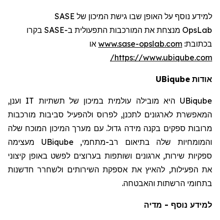
SASE
למידע נוסף על האופן שבו גישת המיכון של
רו
בק
SASE
מנצחת את המורכבות התפעולית ב-
OpsLab
או
www.sase-opslab.com
:
בכתובת
https://www.ubiqube.com/
UBiqube
אודות
וענן,
IT
היא מובילה עולמית במיכון של תשתיות
UBiqube
המאפשרת לארגונים לתכנן, לפרוס ולהפעיל סביבות מורכבות
מרובות ספקים בקנה מידה גדול. עם מערך המיכון המוכח שלה
מעצימה
UBiqube
והמומחיות שלה בתיאום רב-מתחמי,
ספקיות שירות, ארגונים ושותפות בערוצים לפשט באופן קיצוני
את הפעילות, להאיץ את אספקת השירותים ולשחרר חדשנות
בתחומי הרשתות והאבטחה.
למידע נוסף - מדיה