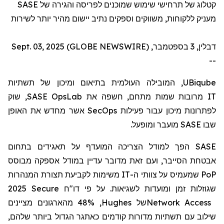
SASE
קטלוג של תרחישי שימוש שמוכנים לפריסה והגירה של
מעניק ללקוחות, משווקים וספקים נתיב יישום מהיר יותר לשירות
דבלין, 3 בספטמבר, Sept. 03, 2025 (GLOBE NEWSWIRE)
--
, המובילה העולמית בתיאום ומיכון של תשתיות
UBiqube
, שוק
SASE OpsLab
מרובות שמות מתחם, חשפה את
IT
אשר מחדש את האופן
SecOps
לפתרונות מיכון עבור פעילות
מועבר ומופעל.
SASE
שבו
הפך למודל הצריכה המועדף על תאגידים בתחום
SASE
אבטחת הסייבר, ועם זאת מדובר עדיין במודל אספקה
מבוסס
משימות לקביעת תצורת המנהרות
IT
שמעמיס על צוותי ה-
PoP
2025 Secure
דו"ח
שגוזלות זמן ומועדות לשגיאות. על פי
, 48% מהארגונים מציינים
Hughes
של
Network Access
שילוב עם תשתיות מדורות קודמים כאתגר הגדול ביותר שלהם,