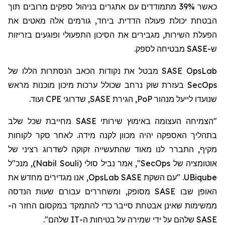
כאשר 39% מתמודדים עם אתגרים בניהול ספקים מרובים תוך
הבטחת יכולת פעולה הדדית. ביחד, גורמים אלה מאטים את
הפעלת השירות, מגבירים את הסיכון התפעולי ופוגעים בזריזות
מבטיחה לספק.
SASE
ש-
מבטל את נקודות הכאב הנסתרות הללו של
SASE OpsLab
בעזרת שוק נרחב שכולל ערכות מיכון מוכנות מראש
SecOps
ועוד.
CPE
, שדרוגי
SASE
, הגירת
PoP
שנועדו לייעל מנהור
"הצמיחה העצומה באימוץ שירותי SASE מחייבת שכל שלב
בתהליך האספקה יהיה מכוון לקנה מידה. לאחר סקר לקוחות
מקיף, התברר לנו מאוד שהתעשייה זקוקה לשדרוג רציני של
, מנכ"ל
)
Nabil Souli
(
סולי
", אמר נביל
SecOps
אוטומציה של
, אנו מגדירים מחדש את
OpsLab
. "עם השקת SASE
UBiqube
האופן שבו SASE מסופק, ומשחררים עבורם שעות הנדסה
ממשימות שאינן אבטחת סייבר כדי להתמקד
במקסום
החזר ה-
SASE שלהם על ידי שמירה על בטיחות ה-IT שלהם".