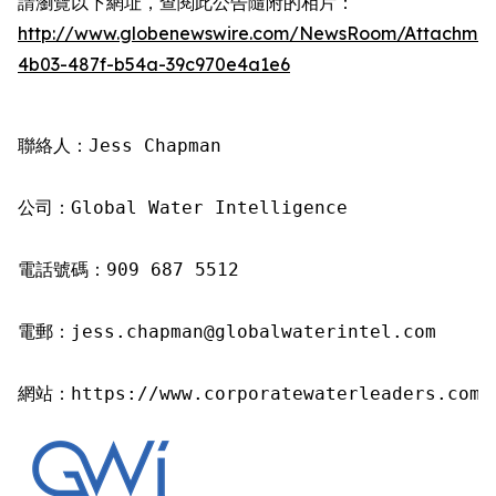
請瀏覽以下網址，查閱此公告隨附的相片：
http://www.globenewswire.com/NewsRoom/Attachme
4b03-487f-b54a-39c970e4a1e6
聯絡人：Jess Chapman

公司：Global Water Intelligence

電話號碼：909 687 5512

電郵：jess.chapman@globalwaterintel.com

網站：https://www.corporatewaterleaders.com