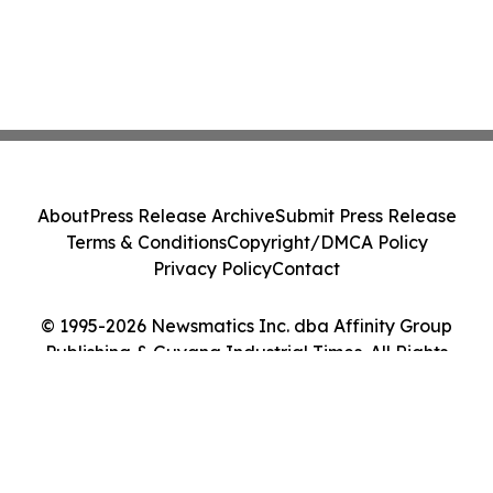
About
Press Release Archive
Submit Press Release
Terms & Conditions
Copyright/DMCA Policy
Privacy Policy
Contact
© 1995-2026 Newsmatics Inc. dba Affinity Group
Publishing & Guyana Industrial Times. All Rights
Reserved.
Cookie Settings / Your Privacy Choices