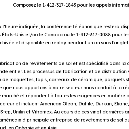
Composez le 1-412-317-1843 pour les appels interna
 à l’heure indiquée, la conférence téléphonique restera di
États-Unis et/ou le Canada ou le 1-412-317-0088 pour les 
chivée et disponible en replay pendant un an sous l’onglet
brication de revêtements de sol et est spécialisé dans la c
de entier. Les processus de fabrication et de distribution
 de moquettes, tapis, carreaux de céramique, parquets str
aire que nous apportons à notre secteur nous conduit à la 
e marché et répondent à toutes les exigences en matière d
teur et incluent American Olean, Daltile, Durkan, Eliane, 
p, Unilin et Vitromex. Au cours de ces vingt dernières an
américain à principale entreprise de revêtements de sol au
d, en Océanie et en Asie.