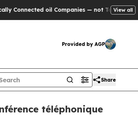
Connected oil Companies — not Taxpayers — the C
View all
Provided by AGP
Share
onférence téléphonique