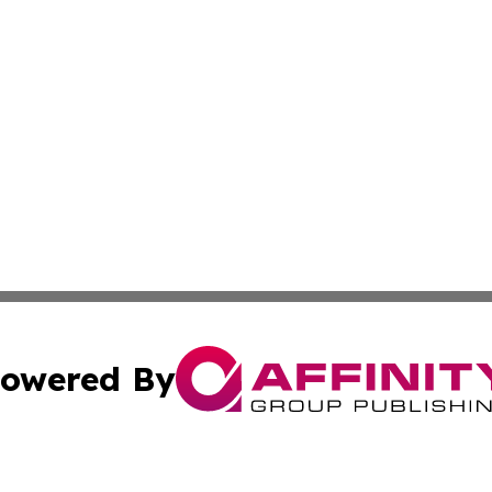
owered By
ubmit Press Release
Terms & Conditions
Copyright/DMCA