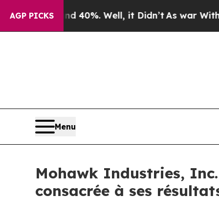
 Around 40%. Well, it Didn’t
As war With Iran D
AGP PICKS
Menu
Mohawk Industries, Inc. 
consacrée à ses résultat